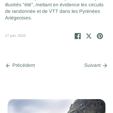
illustrés "été", mettant en évidence les circuits
de randonnée et de VTT dans les Pyrénées
Ariégeoises.
Partager
Tweeter
Épin
27 juin, 2025
Précédent
Suivant