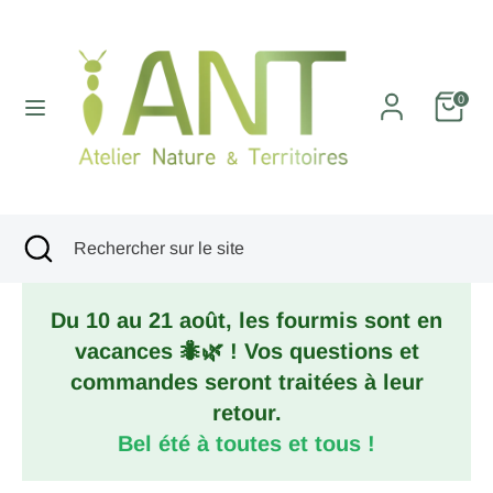
Passer
au
contenu
Recherche
Rechercher
0
sur
le
site
Recherche
Fermer
Rechercher
la
sur
recherche
le
Du 10 au 21 août, les fourmis sont en
site
vacances 🐜🌿 ! Vos questions et
commandes seront traitées à leur
retour.
Bel été à toutes et tous !