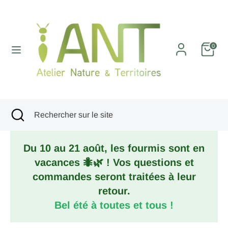
Passer
au
contenu
Recherche
Rechercher
0
sur
le
site
Recherche
Fermer
Rechercher
la
sur
recherche
le
Du 10 au 21 août, les fourmis sont en
site
vacances 🐜🌿 ! Vos questions et
commandes seront traitées à leur
retour.
Bel été à toutes et tous !