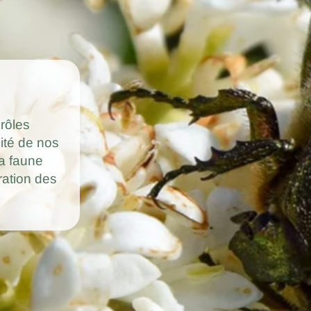
rôles
ité de nos
a faune
ration des
!