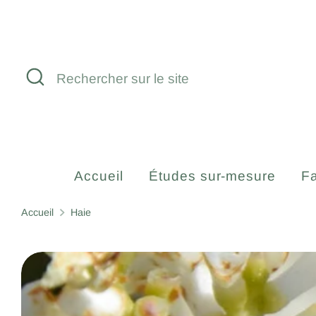
Passer
au
contenu
Recherche
Rechercher
sur
le
site
Accueil
Études sur-mesure
Fa
Accueil
Haie