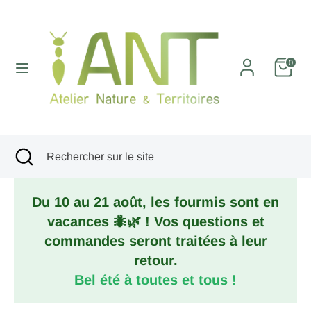
Passer
au
contenu
Recherche
Rechercher
0
sur
le
site
Recherche
Fermer
Rechercher
la
sur
recherche
le
Du 10 au 21 août, les fourmis sont en
site
vacances 🐜🌿 ! Vos questions et
commandes seront traitées à leur
retour.
Bel été à toutes et tous !