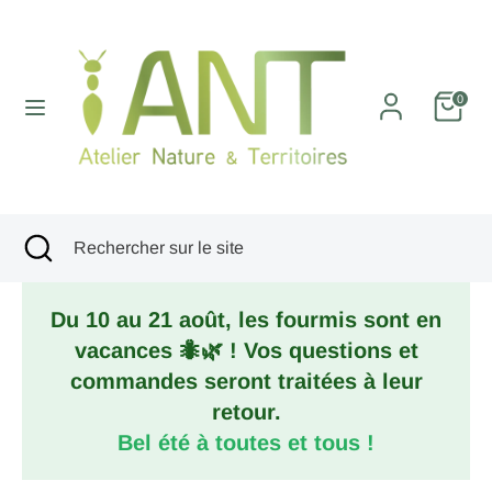
Passer
au
contenu
Recherche
Rechercher
0
sur
le
site
Recherche
Fermer
Rechercher
la
sur
recherche
le
Du 10 au 21 août, les fourmis sont en
site
vacances 🐜🌿 ! Vos questions et
commandes seront traitées à leur
retour.
Bel été à toutes et tous !