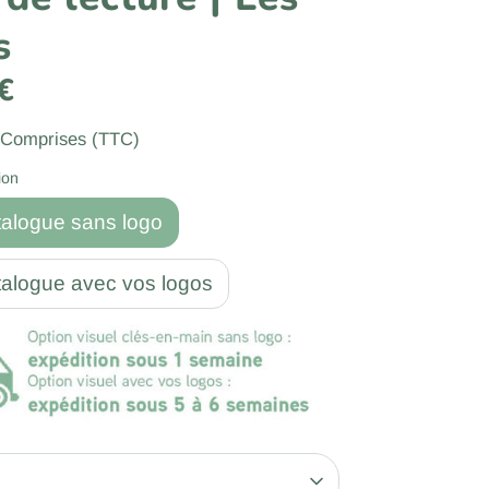
s
€
 Comprises (TTC)
ion
talogue sans logo
talogue avec vos logos