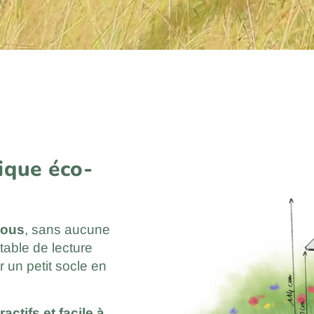
ique éco-
tous
, sans aucune
 table de lecture
r un petit socle en
tractifs et facile à