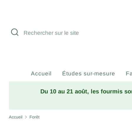
Passer
au
contenu
Recherche
Rechercher
sur
le
site
Accueil
Études sur-mesure
Fa
Du 10 au 21 août, les fourmis so
Accueil
Forêt