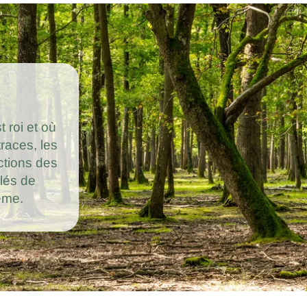
t roi et où
traces, les
ctions des
clés de
ème.