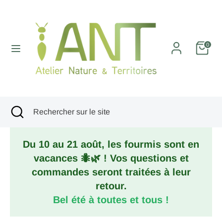
Passer
au
contenu
Recherche
Rechercher
0
sur
le
site
Recherche
Fermer
Rechercher
la
sur
recherche
le
Du 10 au 21 août, les fourmis sont en
site
vacances 🐜🌿 ! Vos questions et
commandes seront traitées à leur
retour.
Bel été à toutes et tous !