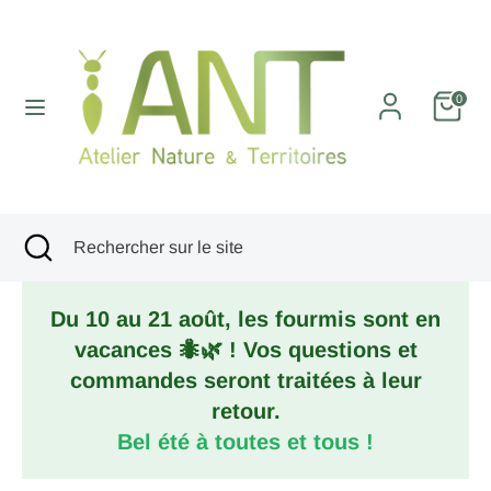
Passer
au
contenu
Recherche
Rechercher
0
sur
le
site
Recherche
Fermer
Rechercher
la
sur
recherche
le
Du 10 au 21 août, les fourmis sont en
site
vacances 🐜🌿 ! Vos questions et
commandes seront traitées à leur
retour.
Bel été à toutes et tous !