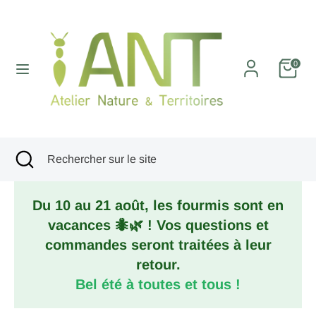
Passer
au
contenu
Recherche
Rechercher
0
sur
le
site
Recherche
Fermer
Rechercher
la
sur
recherche
le
Du 10 au 21 août, les fourmis sont en
site
vacances 🐜🌿 ! Vos questions et
commandes seront traitées à leur
retour.
Bel été à toutes et tous !