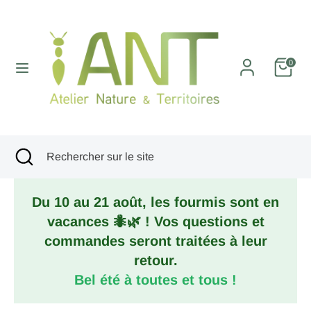
Passer
au
contenu
Recherche
Rechercher
0
sur
le
site
Recherche
Fermer
Rechercher
la
sur
recherche
le
Du 10 au 21 août, les fourmis sont en
site
vacances 🐜🌿 ! Vos questions et
commandes seront traitées à leur
retour.
Bel été à toutes et tous !