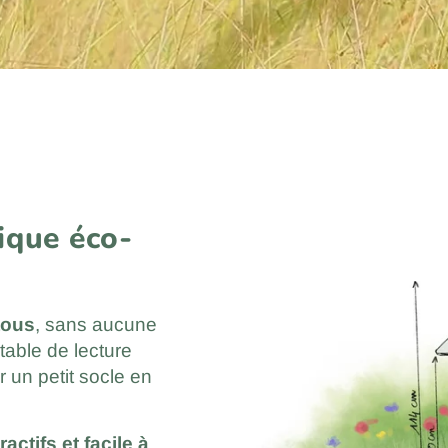
ique éco-
tous
, sans aucune
 table de lecture
r un petit socle en
tractifs et facile à