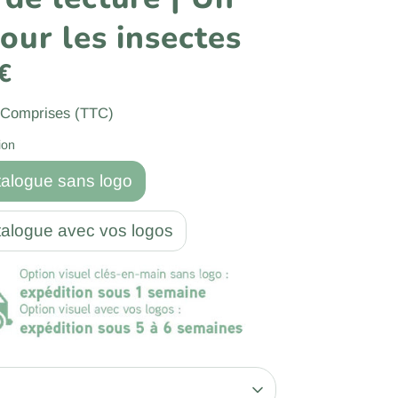
pour les insectes
€
 Comprises (TTC)
ion
talogue sans logo
talogue avec vos logos